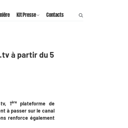
mière
Kit Presse
Contacts
tv à partir du 5
ère
tv, 1
plateforme de
nt à passer sur le canal
ions renforce également