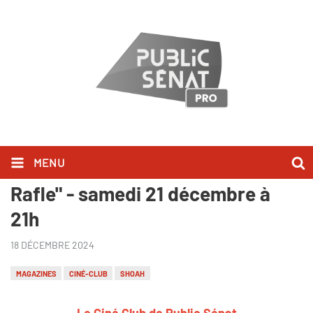
MENU
Le Ciné-club de Public Sénat : "La
Rafle" - samedi 21 décembre à
21h
18 DÉCEMBRE 2024
MAGAZINES
CINÉ-CLUB
SHOAH
Le Ciné Club de Public Sénat