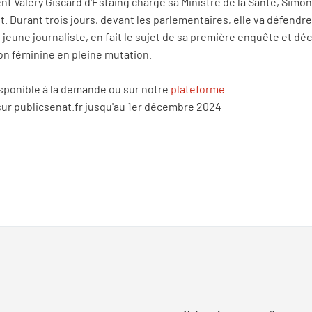
nt Valéry Giscard d'Estaing charge sa Ministre de la Santé, Simon
nt. Durant trois jours, devant les parlementaires, elle va défend
jeune journaliste, en fait le sujet de sa première enquête et déc
on féminine en pleine mutation.
isponible à la demande ou sur notre
plateforme
sur publicsenat.fr jusqu'au 1er décembre 2024