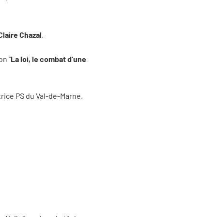
Claire Chazal
.
on "
La loi, le combat d'une
trice PS du Val-de-Marne.