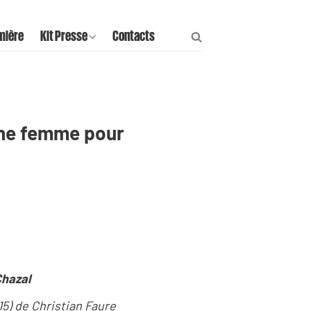
mière
Kit Presse
Contacts
'une femme pour
Chazal
015) de Christian Faure