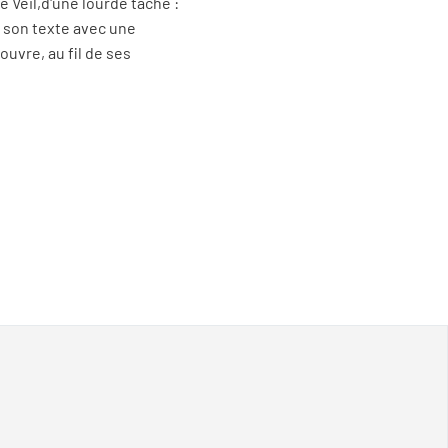
e Veil,d'une lourde tâche :
re son texte avec une
ouvre, au fil de ses