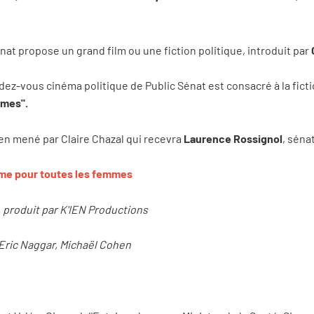
énat propose un grand film ou une fiction politique, introduit par
z-vous cinéma politique de Public Sénat est consacré à la ficti
mmes".
ien mené par Claire Chazal qui recevra
Laurence Rossignol
, séna
mme pour toutes les femmes
, produit par K'IEN Productions
Eric Naggar, Michaël Cohen