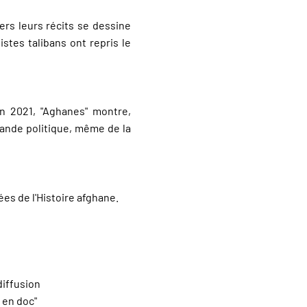
ers leurs récits se dessine
stes talibans ont repris le
n 2021, "Aghanes" montre,
gande politique, même de la
ées de l'Histoire afghane.
diffusion
 en doc"