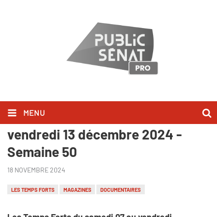
MENU
Les Temps Forts du samedi 07 au
vendredi 13 décembre 2024 -
Semaine 50
18 NOVEMBRE 2024
LES TEMPS FORTS
MAGAZINES
DOCUMENTAIRES
Les Temps Forts du samedi 07 au vendredi