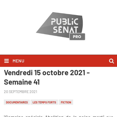
MENU
Les Temps Forts du Samedi 09 au
Vendredi 15 octobre 2021 -
Semaine 41
20 SEPTEMBRE 2021
DOCUMENTAIRES
LES TEMPS FORTS
FICTION
"Semaine spéciale Abolition de la peine mort" sur