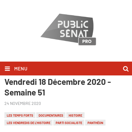
MENU
Les Temps Forts du Samedi 12 au
Vendredi 18 Décembre 2020 -
Semaine 51
24 NOVEMBRE 2020
LES TEMPS FORTS
DOCUMENTAIRES
HISTOIRE
LES VENDREDIS DE L'HISTOIRE
PARTI SOCIALISTE
PANTHÉON