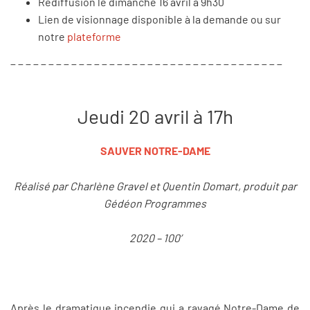
Rediffusion le dimanche 16 avril à 9h30
Lien de visionnage disponible à la demande ou sur
notre
plateforme
_ _ _ _ _ _ _ _ _ _ _ _ _ _ _ _ _ _ _ _ _ _ _ _ _ _ _ _ _ _ _ _ _ _ _ _
Jeudi 20 avril à 17h
SAUVER NOTRE-DAME
Réalisé par Charlène Gravel et Quentin Domart, produit par
Gédéon Programmes
2020 – 100’
Après le dramatique incendie qui a ravagé Notre-Dame de