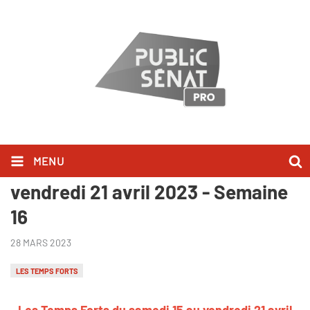
MENU
Les Temps Forts du samedi 15 au
vendredi 21 avril 2023 - Semaine
16
28 MARS 2023
LES TEMPS FORTS
Les Temps Forts du samedi 15 au vendredi 21 avril