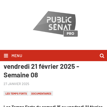
MENU
Les Temps Forts du samedi 15 au
vendredi 21 février 2025 -
Semaine 08
27 JANVIER 2025
LES TEMPS FORTS
DOCUMENTAIRES
Les Temps Forts du samedi 15 au vendredi 21 février