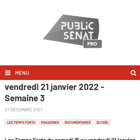
MENU
Les Temps Forts du samedi 15 au
vendredi 21 janvier 2022 -
Semaine 3
27 DÉCEMBRE 2021
LES TEMPS FORTS
MAGAZINES
DOCUMENTAIRES
ELYSÉE
Les Temps Forts du samedi 15 au vendredi 21 janvier