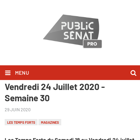
MENU
Les Temps Forts du Samedi 18 au
Vendredi 24 Juillet 2020 -
Semaine 30
29 JUIN 2020
LES TEMPS FORTS
MAGAZINES
Les Temps Forts du Samedi 18 au Vendredi 24 juillet