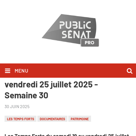
MENU
Les Temps Forts du samedi 19 au
vendredi 25 juillet 2025 -
Semaine 30
30 JUIN 2025
LES TEMPS FORTS
DOCUMENTAIRES
PATRIMOINE
Les Temps Forts du samedi 19 au vendredi 25 juillet