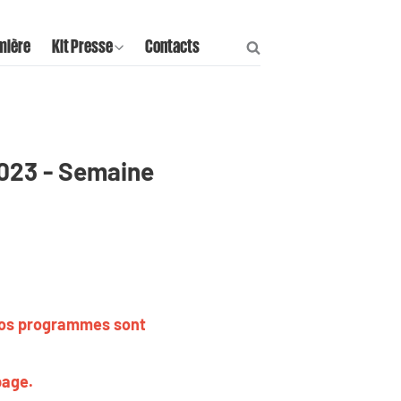
mière
Kit Presse
Contacts
2023 - Semaine
 nos programmes sont
page.