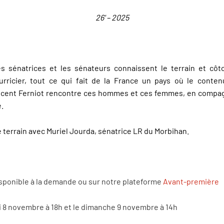
26' – 2025
les sénatrices et les sénateurs connaissent le terrain et cô
urricier, tout ce qui fait de la France un pays où le contenu
cent Ferniot rencontre ces hommes et ces femmes, en compag
e.
e terrain avec Muriel Jourda, sénatrice LR du Morbihan.
isponible à la demande ou sur notre plateforme
Avant-première
i 8 novembre à 18h et le dimanche 9 novembre à 14h