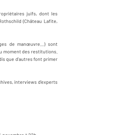
opriétaires juifs, dont les
Rothschild (Château Lafite,
marges de manœuvre…) sont
 au moment des restitutions.
dis que d'autres font primer
hives, interviews d'experts
 14 novembre à 22h