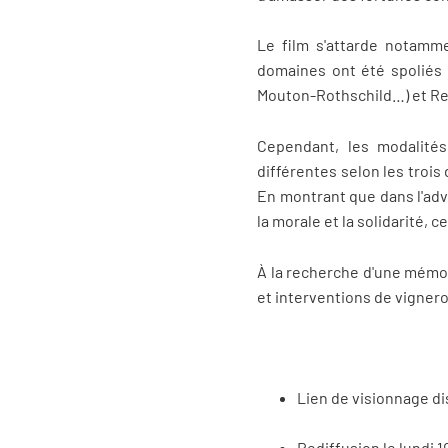
Le film s'attarde notammen
domaines ont été spoliés e
Mouton-Rothschild…) et Re
Cependant, les modalités
différentes selon les trois
En montrant que dans l'adve
la morale et la solidarité, c
À la recherche d'une mémoi
et interventions de vigner
Lien de visionnage d
Rediffusion le lundi 