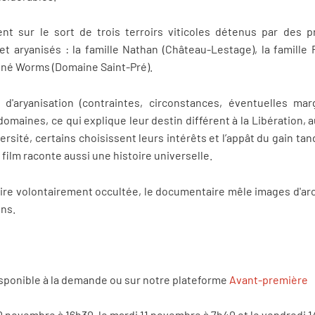
t sur le sort de trois terroirs viticoles détenus par des pr
t aryanisés : la famille Nathan (Château-Lestage), la famille 
né Worms (Domaine Saint-Pré).
 d'aryanisation (contraintes, circonstances, éventuelles 
 domaines, ce qui explique leur destin différent à la Libération,
rsité, certains choisissent leurs intérêts et l’appât du gain tan
e film raconte aussi une histoire universelle.
re volontairement occultée, le documentaire mêle images d'arc
ons.
isponible à la demande ou sur notre plateforme
Avant-première
10 novembre à 16h30, le mardi 11 novembre à 7h40 et le vendredi