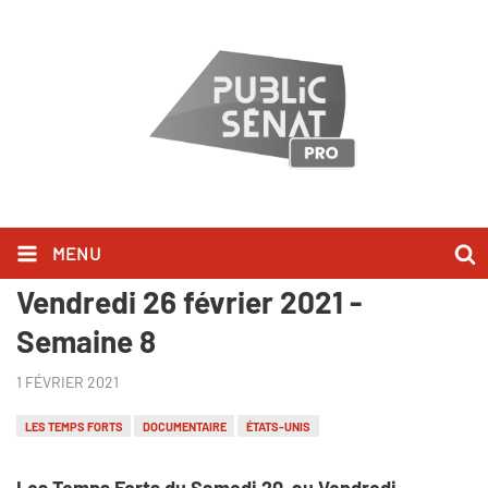
MENU
Les Temps Forts du Samedi 20 au
Vendredi 26 février 2021 -
Semaine 8
1 FÉVRIER 2021
LES TEMPS FORTS
DOCUMENTAIRE
ÉTATS-UNIS
Les Temps Forts du Samedi 20 au Vendredi