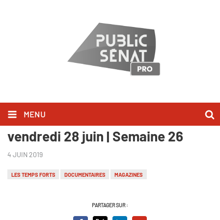
MENU
Les Temps Forts du samedi 22 au
vendredi 28 juin | Semaine 26
4 JUIN 2019
LES TEMPS FORTS
DOCUMENTAIRES
MAGAZINES
PARTAGER SUR :