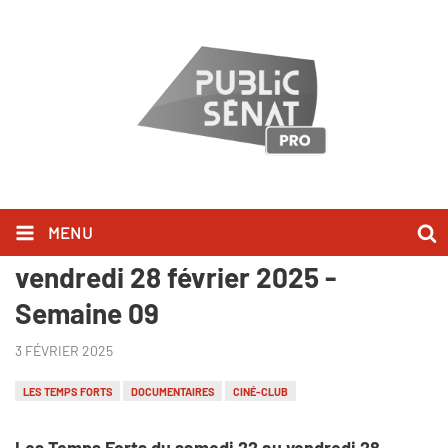
MENU
Les Temps Forts du samedi 22 au
vendredi 28 février 2025 -
Semaine 09
3 FÉVRIER 2025
LES TEMPS FORTS
DOCUMENTAIRES
CINÉ-CLUB
Les Temps Forts du samedi 22 au vendredi 28