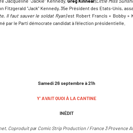
ire Jacqueline "Jackie" Kennedy.
Greg Kinnear
(Little Miss Sunsh
hn Fitzgerald "Jack" Kennedy,
35e Président des Etats-Unis, ass
e, Il faut sauver le soldat Ryan)
est Robert Francis « Bobby » 
igné par le Parti démocrate candidat à l'élection présidentielle.
Samedi 26 septembre à 21h
Y' AVAIT QUOI À LA CANTINE
INÉDIT
net, Coproduit pa
r
Comic Strip Production / France 3 Provence Al