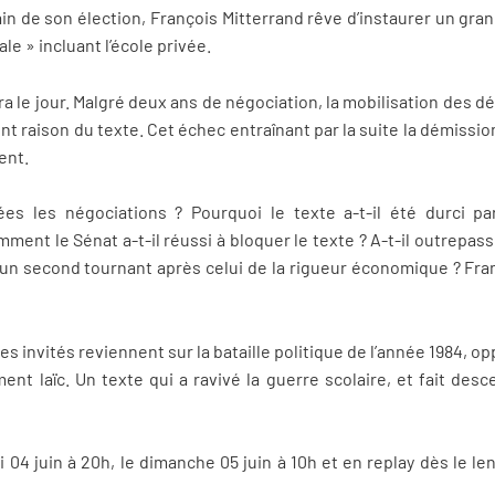
in de son élection, François Mitterrand rêve d’instaurer un grand
ale » incluant l’école privée.
ra le jour. Malgré deux ans de négociation, la mobilisation des dé
nt raison du texte. Cet échec entraînant par la suite la démissio
ent.
s les négociations ? Pourquoi le texte a-t-il été durci pa
ment le Sénat a-t-il réussi à bloquer le texte ? A-t-il outrepass
un second tournant après celui de la rigueur économique ? Franç
 invités reviennent sur la bataille politique de l’année 1984, op
nt laïc. Un texte qui a ravivé la guerre scolaire, et fait desc
 04 juin à 20h, le dimanche 05 juin à 10h et en replay dès le l