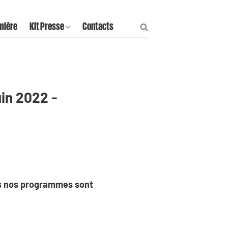
mière
Kit Presse
Contacts
in 2022 -
us nos programmes sont