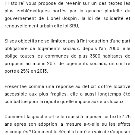
l'Histoire" vous propose de revenir sur un des textes les
plus emblématiques portés par la gauche plurielle du
gouvernement de Lionel Jospin
: la loi de solidarit
é
et
renouvellement urbain dite loi SRU.
Si ses objectifs ne se limitent pas à l’introduction d’une part
obligatoire de logements sociaux, depuis l’an 2000, elle
oblige toutes les communes de plus 3500 habitants de
proposer au moins 20% de logements sociaux, un chiffre
porté à 25% en 2013.
Présentée comme une réponse au déficit d’offre locative
accessible aux plus fragiles, elle a aussi longtemps été
combattue pour la rigidité qu’elle impose aux élus locaux.
Comment la gauche a-t-elle réussi à imposer ce texte
? 25
ans apr
è
s son adoption la mesure a-t-elle eu les effets
escompt
é
s
? Comment le S
é
nat a tent
é
en vain de s
’
opposer