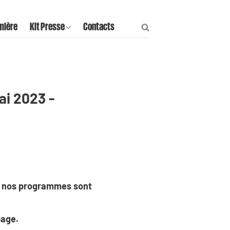
mière
Kit Presse
Contacts
ai 2023 -
us nos programmes sont
page.