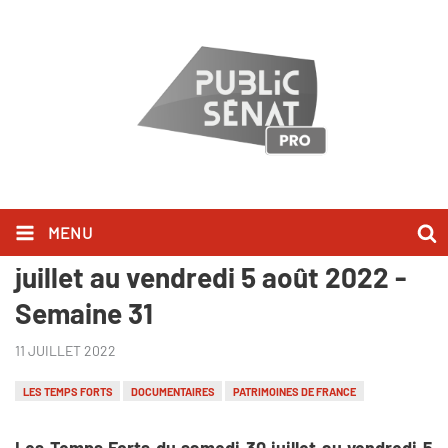
MENU
Les Temps Forts du samedi 30
juillet au vendredi 5 août 2022 -
Semaine 31
11 JUILLET 2022
LES TEMPS FORTS
DOCUMENTAIRES
PATRIMOINES DE FRANCE
Les Temps Forts du samedi 30 juillet au vendredi 5