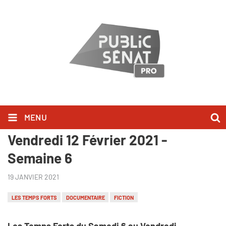
MENU
Les Temps Forts du Samedi 6 au
Vendredi 12 Février 2021 -
Semaine 6
19 JANVIER 2021
LES TEMPS FORTS
DOCUMENTAIRE
FICTION
Les Temps Forts du Samedi 6 au Vendredi