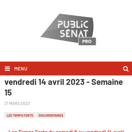
MENU
Les Temps Forts du samedi 8 au
vendredi 14 avril 2023 - Semaine
15
21 MARS 2023
LES TEMPS FORTS
DOCUMENTAIRES
Les Temps Forts du samedi 8 au vendredi 14 avril