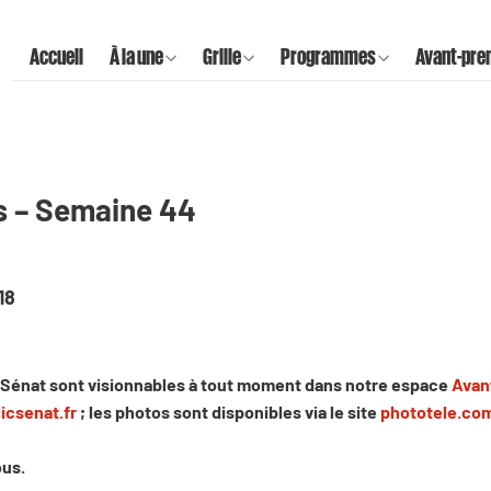
Accueil
À la une
Grille
Programmes
Avant-pre
s – Semaine 44
18
Sénat sont visionnables à tout moment dans notre espace
Avan
icsenat.fr
; les photos sont disponibles via le site
phototele.co
ous.