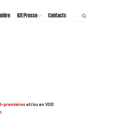
mière
Kit Presse
Contacts
t-premières
et/ou en VOD
m
.