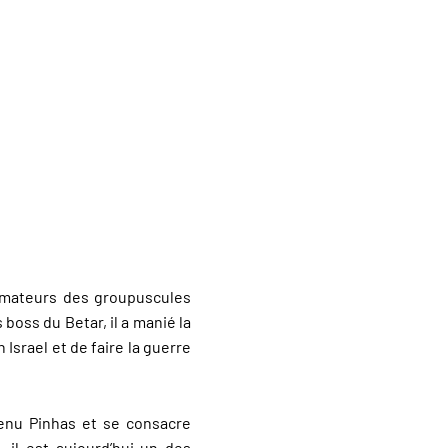
nimateurs des groupuscules
boss du Betar, il a manié la
 Israel et de faire la guerre
evenu Pinhas et se consacre
 il est aujourd’hui un des