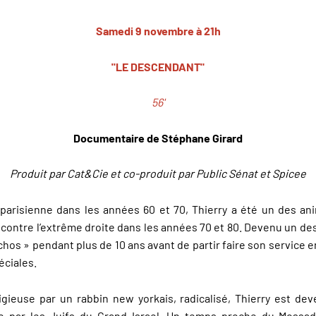
Samedi 9 novembre à 21h
"LE DESCENDANT"
56'
Documentaire de Stéphane Girard
Produit par Cat&Cie et co-produit par Public Sénat et Spicee
 parisienne dans les années 60 et 70, Thierry a été un des a
e contre l’extrême droite dans les années 70 et 80. Devenu un des 
chos » pendant plus de 10 ans avant de partir faire son service en
éciales.
ligieuse par un rabbin new yorkais, radicalisé, Thierry est d
 par les Juifs du Grand Israel. Un temps proche du Mossad,