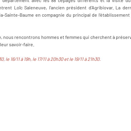
 département avec les 88 cépages différents et la visite du
trent Loïc Saleneuve, l’ancien président d’Agribiovar. La dern
la-Sainte-Baume en compagnie du principal de l’établissement
e, nous rencontrons hommes et femmes qui cherchent à préserv
leur savoir-faire.
30, le 16/11 à 19h, le 17/11 à 20h30 et le 19/11 à 21h30.