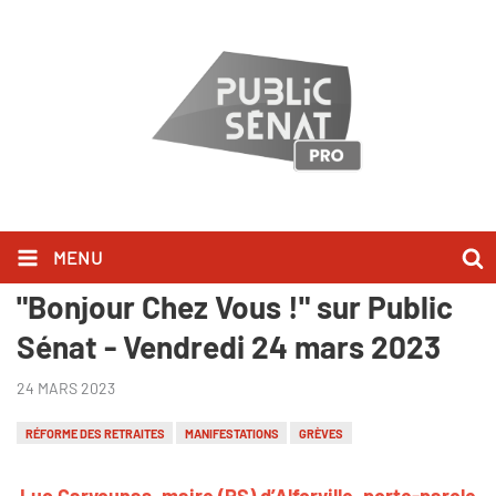
MENU
Luc Carvounas l'a dit dans
"Bonjour Chez Vous !" sur Public
Sénat - Vendredi 24 mars 2023
24 MARS 2023
RÉFORME DES RETRAITES
MANIFESTATIONS
GRÈVES
Luc Carvounas, maire (PS) d’Alforville, porte-parole