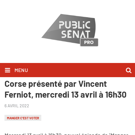
MENU
"Manger c'est voter" en Haute-
Corse présenté par Vincent
Ferniot, mercredi 13 avril à 16h30
6 AVRIL 2022
MANGER C'EST VOTER
Mercredi 13 avril à 16h30, nouvel épisode de "Manger