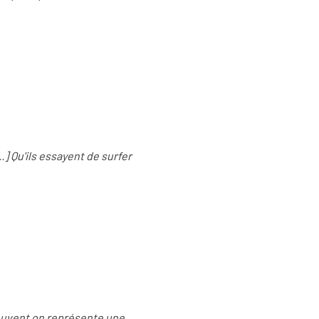
.] Qu'ils essayent de surfer
 souvent on représente une