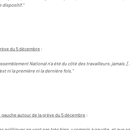
 dispositif."
grève du 5 décembre
:
assemblement National n'a été du côté des travailleurs, jamais. [..
est ni la première ni la dernière fois
.
"
 gauche autour de la grève du 5 décembre
:
rces politiques ne vont pas très bien, y compris à gauche, et que