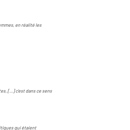
emmes, en réalité les
tes, [...] c'est dans ce sens
itiques qui étaient