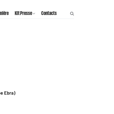
mière
Kit Presse
Contacts
pe Ebra)