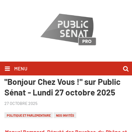
MENU
Manuel Bompard l'a dit dans
"Bonjour Chez Vous !" sur Public
Sénat - Lundi 27 octobre 2025
27 OCTOBRE 2025
POLITIQUE ET PARLEMENTAIRE
NOS INVITÉS
Manuel Bompard, Député des Bouches-du-Rhône et