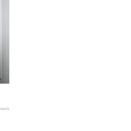
rcours
t