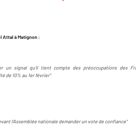
l Attal à Matignon :
er un signal qu’il tient compte des préoccupations des Fra
ité de 10% au 1er février"
 devant l’Assemblée nationale demander un vote de confiance"