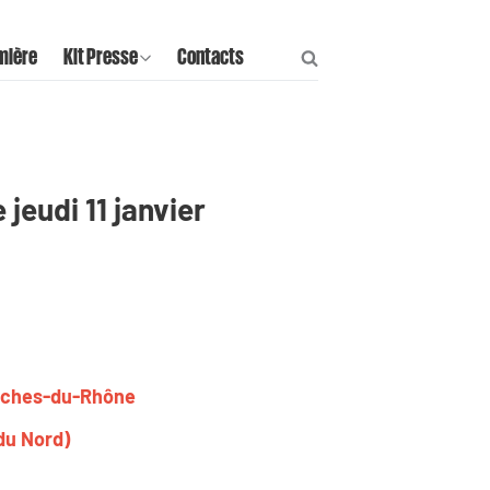
mière
Kit Presse
Contacts
jeudi 11 janvier
ouches-du-Rhône
du Nord)