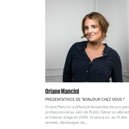
Oriane Mancini
PRÉSENTATRICE DE "BONJOUR CHEZ VOUS !"
Oriane Mancini a effectué l’ensemble de son pa
professionnel au sein de Public Sénat où elle es
arrivée en stage en 2005. Oriane a su, au fil des
années, développer de...