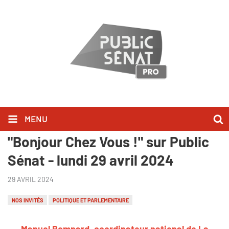
MENU
Manuel Bompard l'a dit dans
"Bonjour Chez Vous !" sur Public
Sénat - lundi 29 avril 2024
29 AVRIL 2024
NOS INVITÉS
POLITIQUE ET PARLEMENTAIRE
Manuel Bompard, coordinateur national de La