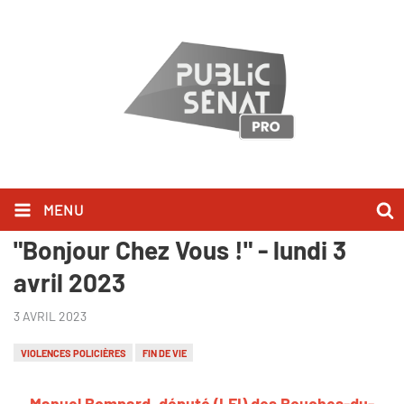
MENU
Manuel Bompard l'a dit dans
"Bonjour Chez Vous !" - lundi 3
avril 2023
3 AVRIL 2023
VIOLENCES POLICIÈRES
FIN DE VIE
Manuel Bompard, député (LFI) des Bouches-du-