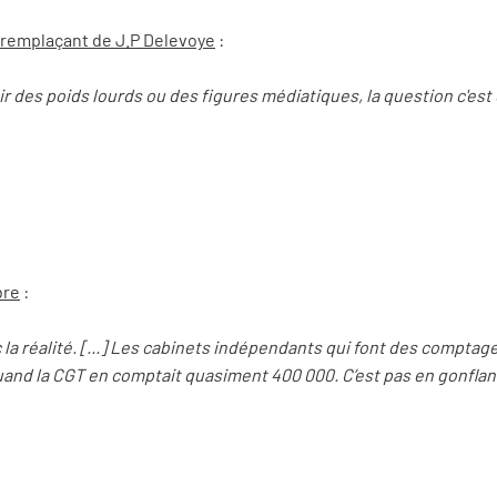
 remplaçant de J.P Delevoye
:
oir des poids lourds ou des figures médiatiques, la question c'est
bre
:
la réalité. [...] Les cabinets indépendants qui font des compta
uand la CGT en comptait quasiment 400 000. C’est pas en gonflant