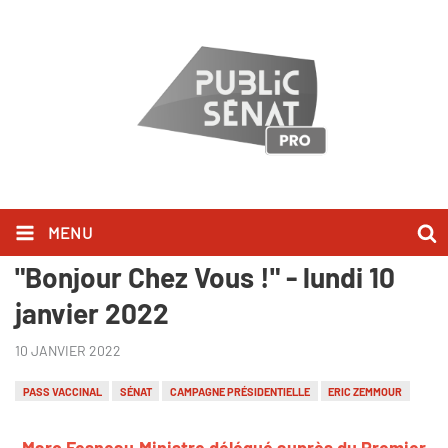
MENU
Marc Fesneau l'a dit dans
"Bonjour Chez Vous !" - lundi 10
janvier 2022
10 JANVIER 2022
PASS VACCINAL
SÉNAT
CAMPAGNE PRÉSIDENTIELLE
ERIC ZEMMOUR
Marc Fesneau,Ministre délégué auprès du Premier