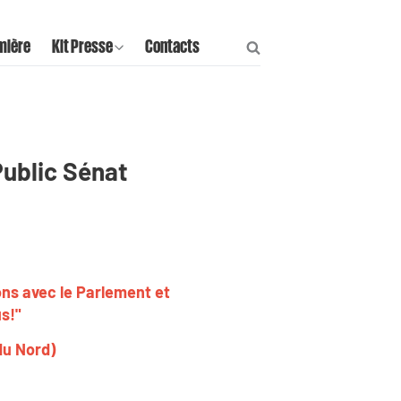
mière
Kit Presse
Contacts
Public Sénat
ns avec le Parlement et
us!"
 du Nord)