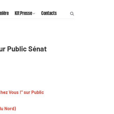
mière
Kit Presse
Contacts
sur Public Sénat
hez Vous !" sur Public
 du Nord)