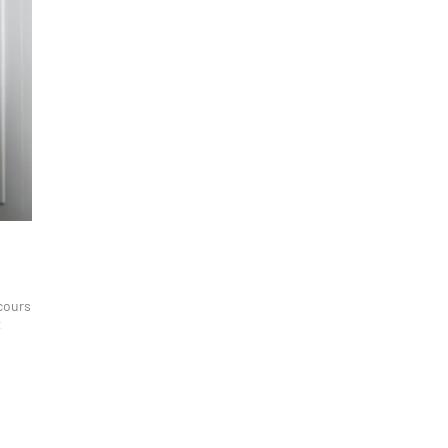
rcours
t