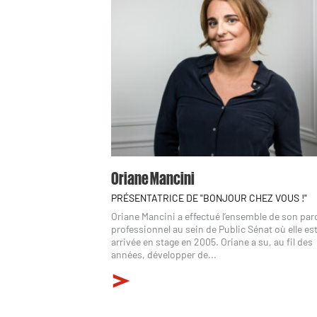
Oriane Mancini
PRÉSENTATRICE DE "BONJOUR CHEZ VOUS !"
Oriane Mancini a effectué l’ensemble de son pa
professionnel au sein de Public Sénat où elle es
arrivée en stage en 2005. Oriane a su, au fil des
années, développer de...