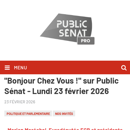
MENU
Marion Maréchal l'a dit dans
"Bonjour Chez Vous !" sur Public
Sénat - Lundi 23 février 2026
23 FÉVRIER 2026
POLITIQUE ET PARLEMENTAIRE
NOS INVITÉS
Marion Maréchal,
Eurodéputée ECR et présidente