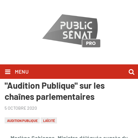
MENU
Marlène Schiappa l'a dit dans
"Audition Publique" sur les
chaînes parlementaires
5 OCTOBRE 2020
AUDITION PUBLIQUE
LAÏCITÉ
Marlène Schiappa, Ministre déléguée auprès du