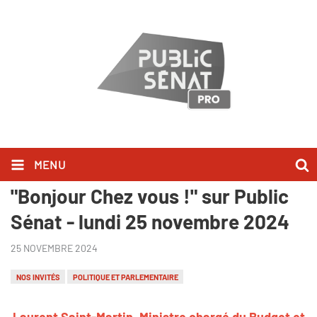
MENU
Laurent Saint-Martin, l'a dit dans
"Bonjour Chez vous !" sur Public
Sénat - lundi 25 novembre 2024
25 NOVEMBRE 2024
NOS INVITÉS
POLITIQUE ET PARLEMENTAIRE
Laurent Saint-Martin, Ministre chargé du Budget et