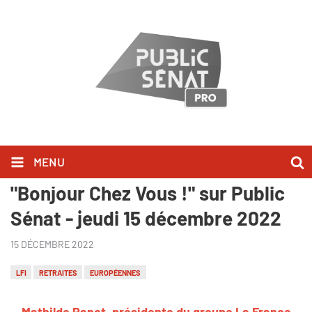
MENU
Mathilde Panot l'a dit dans
"Bonjour Chez Vous !" sur Public
Sénat - jeudi 15 décembre 2022
15 DÉCEMBRE 2022
LFI
RETRAITES
EUROPÉENNES
Mathilde Panot, présidente du groupe La France