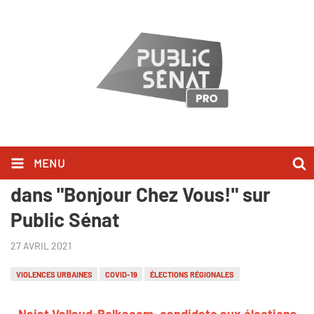
MENU
Najat Vallaud-Belkacem l'a dit
dans "Bonjour Chez Vous!" sur
Public Sénat
27 AVRIL 2021
VIOLENCES URBAINES
COVID-19
ÉLECTIONS RÉGIONALES
Najat Vallaud-Belkacem, candidate aux élections