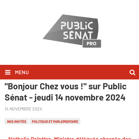
MENU
Nathalie Delattre l'a dit dans
"Bonjour Chez vous !" sur Public
Sénat - jeudi 14 novembre 2024
14 NOVEMBRE 2024
NOS INVITÉS
POLITIQUE ET PARLEMENTAIRE
Nathalie Delattre, Ministre déléguée chargée des