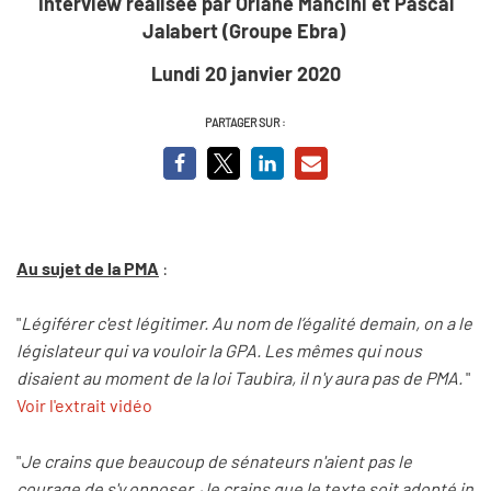
Interview réalisée par Oriane Mancini et Pascal
Jalabert (Groupe Ebra)
Lundi 20 janvier 2020
PARTAGER SUR :
Au sujet de la PMA
:
"
Légiférer c'est légitimer. Au nom de l’égalité demain, on a le
législateur qui va vouloir la GPA. Les mêmes qui nous
disaient au moment de la loi Taubira, il n'y aura pas de PMA.
"
Voir l'extrait vidéo
"
Je crains que beaucoup de sénateurs n'aient pas le
courage de s'y opposer. Je crains que le texte soit adopté in