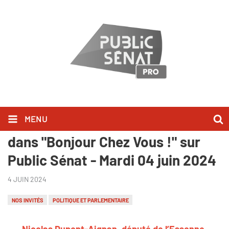
MENU
Nicolas Dupont-Aignan l'a dit
dans "Bonjour Chez Vous !" sur
Public Sénat - Mardi 04 juin 2024
4 JUIN 2024
NOS INVITÉS
POLITIQUE ET PARLEMENTAIRE
Nicolas Dupont-Aignan, député de l’Essonne,