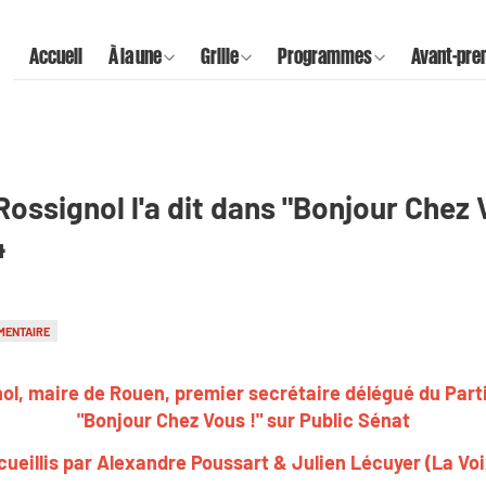
Accueil
À la une
Grille
Programmes
Avant-pre
ossignol l'a dit dans "Bonjour Chez Vo
4
MENTAIRE
l, maire de Rouen, premier secrétaire délégué du Parti s
"Bonjour Chez Vous !" sur Public Sénat
ueillis par Alexandre Poussart & Julien Lécuyer (La Vo