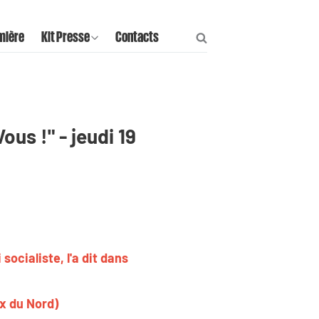
mière
Kit Presse
Contacts
us !" - jeudi 19
ocialiste, l'a dit dans
ix du Nord)