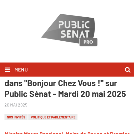
MENU
Nicolas Mayer Rossignol l'a dit
dans "Bonjour Chez Vous !" sur
Public Sénat - Mardi 20 mai 2025
20 MAI 2025
NOS INVITÉS
POLITIQUE ET PARLEMENTAIRE
Nicolas Mayer Rossignol, Maire de Rouen et Premier