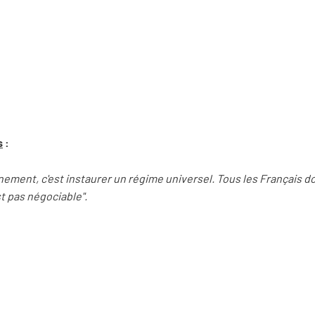
s
:
ement, c'est instaurer un régime universel. Tous les Français doi
st pas négociable".