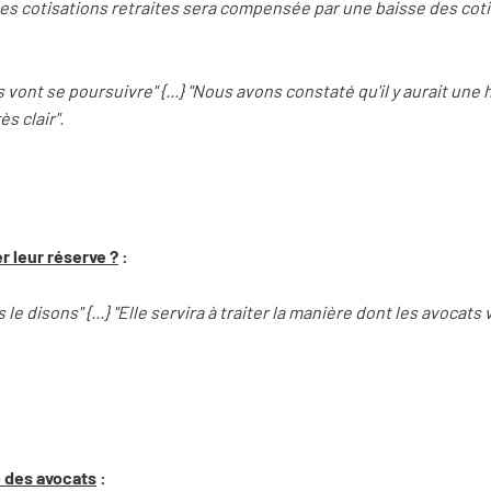
es cotisations retraites sera compensée par une baisse des coti
vont se poursuivre" {...} "Nous avons constaté qu'il y aurait un
ès clair".
r leur réserve ?
:
le disons" {...} "Elle servira à traiter la manière dont les avocats
 des avocats
: