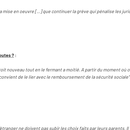
r la mise en oeuvre [...] que continuer la grève qui pénalise les juri
outes ?
:
roit nouveau tout en le fermant a moitié. A partir du moment où o
 convient de le lier avec le remboursement de la sécurité sociale"
étranger ne doivent pas subir les choix faits par leurs parents. I