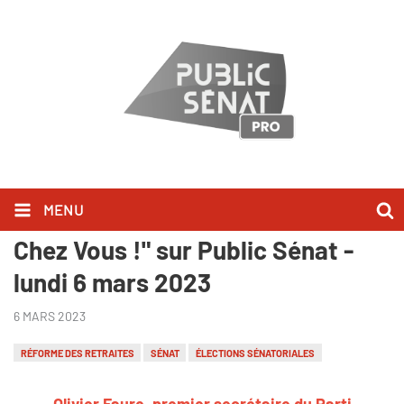
MENU
Olivier Faure l'a dit dans "Bonjour
Chez Vous !" sur Public Sénat -
lundi 6 mars 2023
6 MARS 2023
RÉFORME DES RETRAITES
SÉNAT
ÉLECTIONS SÉNATORIALES
Olivier Faure, premier secrétaire du Parti