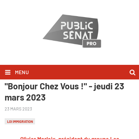
MENU
Olivier Marleix l'a dit dans
"Bonjour Chez Vous !" - jeudi 23
mars 2023
23 MARS 2023
LOI IMMIGRATION
Olivier Marleix, président du groupe Les